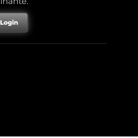
inante.
 Login