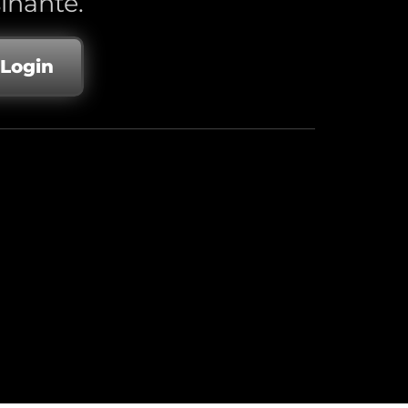
inante.
 Login