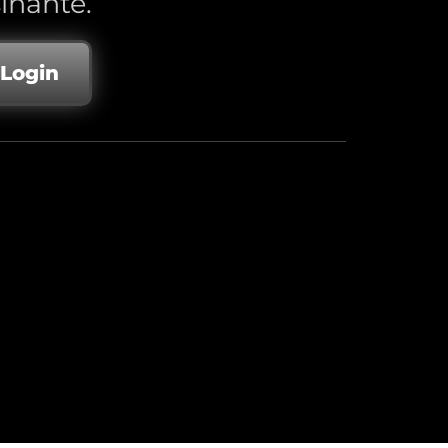
inante.
 Login