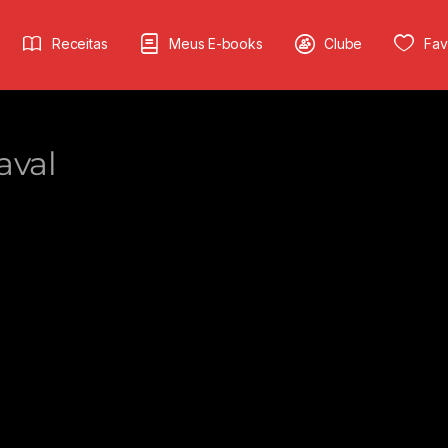
Receitas
Meus E-books
Clube
Fav
aval