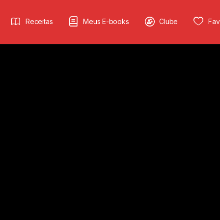
Receitas
Meus E-books
Clube
Fav