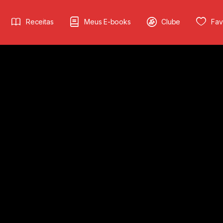
Receitas
Meus E-books
Clube
Fav