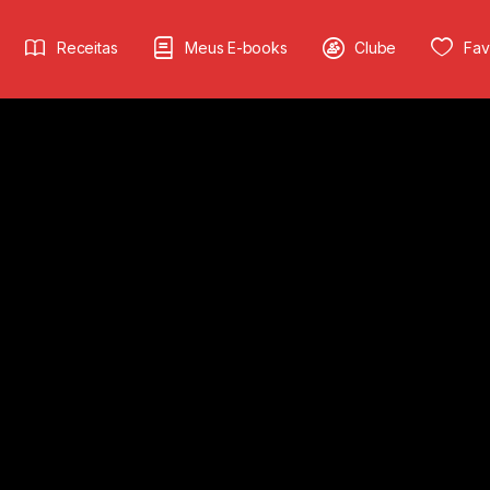
Receitas
Meus E-books
Clube
Fav