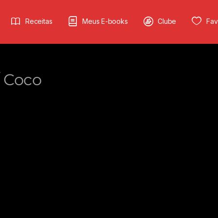
Receitas
Meus E-books
Clube
Fav
 Coco