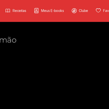
Receitas
Meus E-books
Clube
Fav
Limão