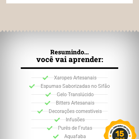
Resumindo...
você vai aprender:
Xaropes Artesanais
Espumas Saborizadas no Sifão
Gelo Translúcido
Bitters Artesanais
Decorações comestíveis
Infusões
Purês de Frutas
Aquafaba