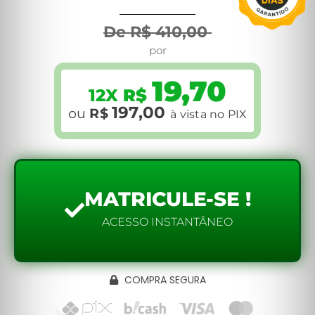
De R$ 410,00
por
19,70
12X
R$
Clique aqui
197,00
ou
R$
à vista no PIX
MATRICULE-SE !
ACESSO INSTANTÂNEO
COMPRA SEGURA