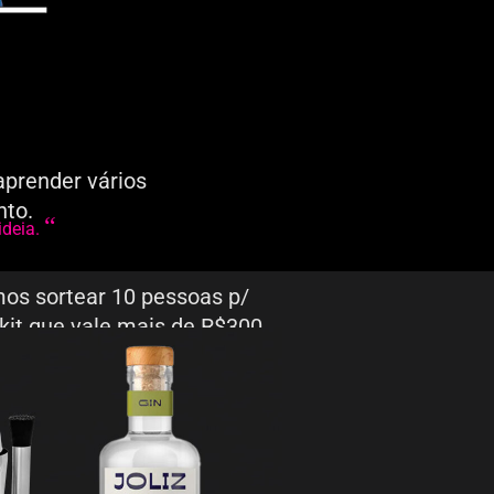
aprender vários
nto.
“
ideia.
os sortear 10 pessoas p/
kit que vale mais de R$300