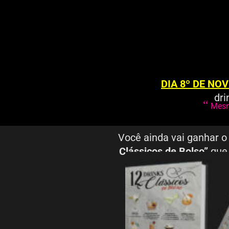
DIA 8º DE N
dri
“
Mesmo
Você ainda vai ganhar o
Clássicos de Bolso”
que 