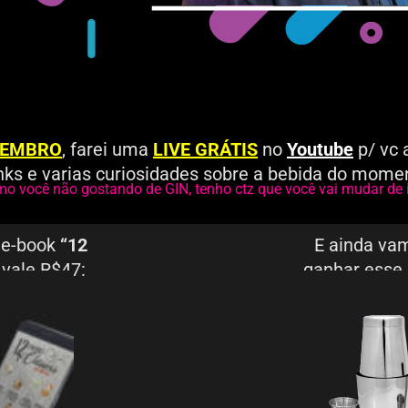
OVEMBRO
, farei uma
LIVE GRÁTIS
no
Youtube
p/ vc 
nks e varias curiosidades sobre a bebida do mome
 você não gostando de GIN, tenho ctz que você vai mudar de 
 e-book
“12
E ainda vam
vale R$47:
ganhar esse 