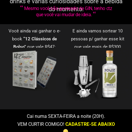
drinks e varias curiosidades sobre a bebida
“
Mesmo você não gostando de GIN, tenho ctz
do momento.
“
que você vai mudar de ideia.
Você ainda vai ganhar o e-
E ainda vamos sortear 10
book
“12 Clássicos de
pessoas p/ ganhar esse kit
Bolso”
que vale R$47:
que vale mais de R$300
Cai numa SEXTA-FEIRA a noite (20H).
VEM CURTIR COMIGO!
CADASTRE-SE ABAIXO