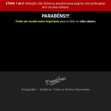
ETAPA 1 de 2:
Atenção, não feche ou atualize essa página, isso pode gerar
erro na sua compra.
PARABÉNS!!!
Tenho um recado muito importante
para te falar no
vídeo abaixo:
©Copyrights – Drinkeros -Todos os Direitos Reservados