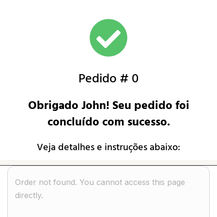
Pedido # 0
Obrigado
John!
Seu pedido foi
concluído com sucesso.
Veja detalhes e instruções abaixo:
Order not found. You cannot access this page
directly.