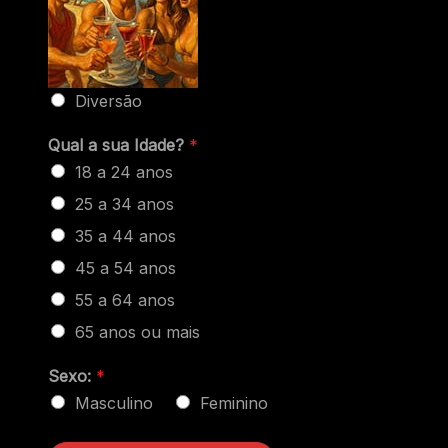
Diversão
Qual a sua Idade?
*
18 a 24 anos
25 a 34 anos
35 a 44 anos
45 a 54 anos
55 a 64 anos
65 anos ou mais
Sexo:
*
Masculino
Feminino