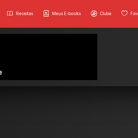
Receitas
Meus E-books
Clube
Fav