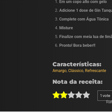
Em um copo alto com gelo
Adicione 1 dose de Gin Tanq
Complete com Água Tônica
Misture
Finalize com meia lua de lim
Pronto! Bora beber!!
Características:
Amargo
,
Clássico
,
Refrescante
Nota da receita:
Rate
1
vote
this
Ra
item: