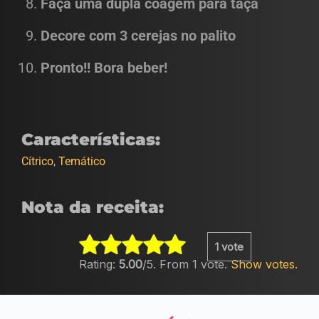
Faça uma dupla coagem para taça
Decore com 3 cerejas no palito
Pronto!! Bora beber!
Características:
Cítrico
,
Temático
Nota da receita:
Rate
1
vote
this
Rating:
5.00
/5. From 1 vote.
Show votes.
item: