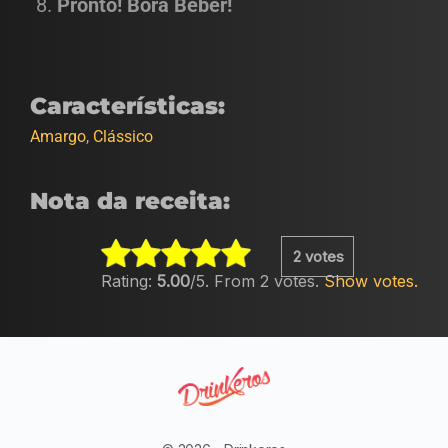
Pronto! Bora Beber!
Características:
Amargo
,
Clássico
Nota da receita:
Rate
2
votes
this
Rating:
5.00
/5. From 2 votes.
Show votes.
item:
Submit
Rating