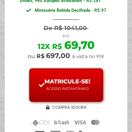
Drinks, +40 Xaropes Artesanais - R$ 247
Minissérie Bebida Decifrada - R$ 97
De R$ 1041,00
por
69,70
12X R$
697,00
ou
R$
à vista no PIX
MATRICULE-SE!
ACESSO INSTANTÂNEO
COMPRA SEGURA