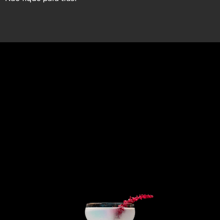
Provavelmente você deve
estar se perguntando...
A quem esse curso se destina?