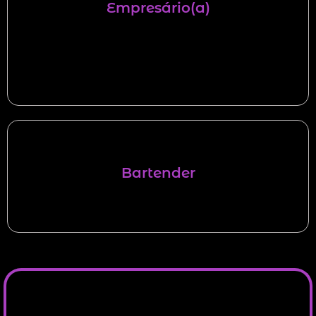
Empresário(a)
Para você que é dono de um bar, restaurante,
quiosque ou balada e quer aumentar o
faturamento do seu estabelecimento através dos
drinks.
Bartender
Para você que já é bartender profissional ou quer
seguir carreira e aprimorar seus conhecimentos.
O seu passaporte para se