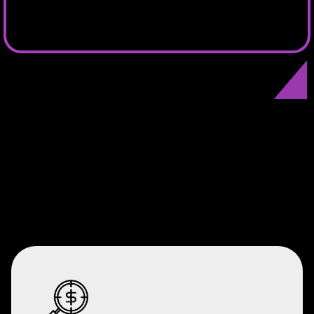
aulas, você transformará para sempre o
nível das
suas bebidas.
O que o curso
Mixologia Avançada
vai proporcionar em
sua carreira: